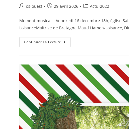
Auteur/autrice
Publication
Post
os-ouest
29 avril 2026
Actu-2022
de
publiée :
category:
la
Moment musical – Vendredi 16 décembre 18h, église Sa
publication :
LoisanceMaîtrise de Bretagne Maud Hamon-Loisance, Di
Moment
Continuer La Lecture
Musical
–
Vendredi
16
Décembre
18h,
Église
Saint
Sauveur
Rennes