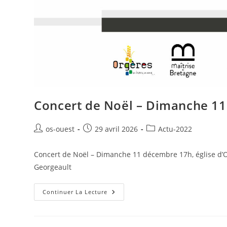
Concert de Noël – Dimanche 11
Auteur/autrice
Publication
Post
os-ouest
29 avril 2026
Actu-2022
de
publiée :
category:
la
Concert de Noël – Dimanche 11 décembre 17h, église d
publication :
Georgeault
Concert
Continuer La Lecture
De
Noël
–
Dimanche