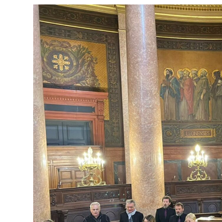
11
Décembre
17h,
Église
D’Orgères