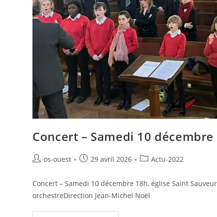
Concert – Samedi 10 décembre 
Auteur/autrice
Publication
Post
os-ouest
29 avril 2026
Actu-2022
de
publiée :
category:
la
Concert – Samedi 10 décembre 18h, église Saint Sauveu
publication :
orchestreDirection Jean-Michel Noël