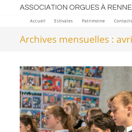
Skip
ASSOCIATION ORGUES À RENNE
to
content
Accueil
Estivales
Patrimoine
Contacts
Archives mensuelles : avr