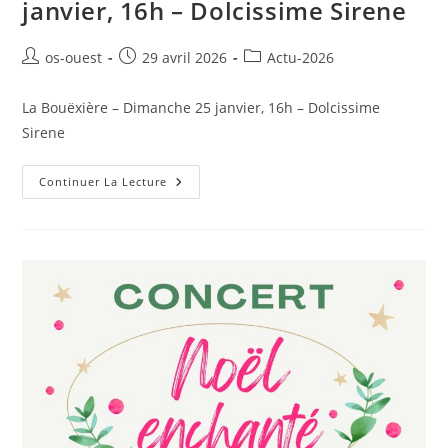
janvier, 16h – Dolcissime Sirene
Auteur/autrice
Publication
Post
os-ouest
29 avril 2026
Actu-2026
de
publiée :
category:
la
La Bouëxière – Dimanche 25 janvier, 16h – Dolcissime
publication :
Sirene
La
Continuer La Lecture
Bouëxière
–
Dimanche
25
Janvier,
16h
–
Dolcissime
Sirene