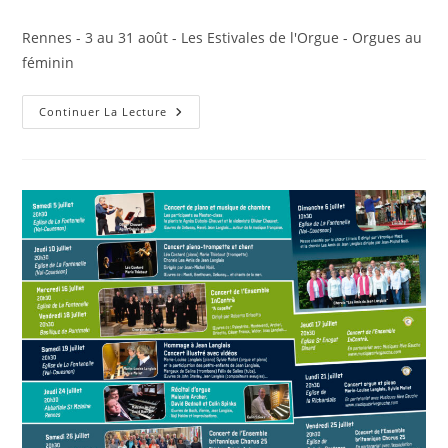
de
publiée :
category:
la
Rennes - 3 au 31 août - Les Estivales de l'Orgue - Orgues au
publication :
féminin
Rennes
Continuer La Lecture
–
3
Au
31
Août
–
Les
Estivales
De
L’Orgue
–
Orgues
Au
Féminin