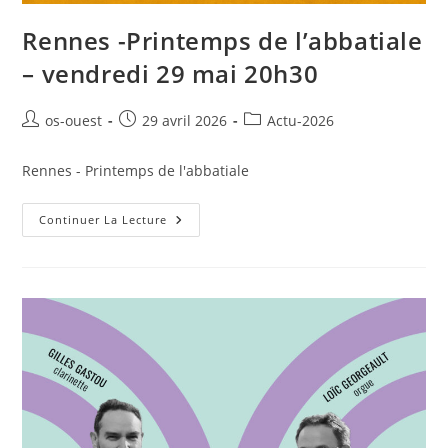
Rennes -Printemps de l’abbatiale
– vendredi 29 mai 20h30
Auteur/autrice
Publication
Post
os-ouest
29 avril 2026
Actu-2026
de
publiée :
category:
la
Rennes - Printemps de l'abbatiale
publication :
Rennes
Continuer La Lecture
-
Printemps
De
L’abbatiale
–
Vendredi
29
Mai
20h30