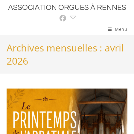
Skip
ASSOCIATION ORGUES À RENNES
to
content
Menu
Archives mensuelles : avril
2026