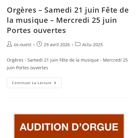
Orgères – Samedi 21 juin Fête de
la musique – Mercredi 25 juin
Portes ouvertes
Auteur/autrice
Publication
Post
os-ouest
29 avril 2026
Actu-2025
de
publiée :
category:
la
Orgères - Samedi 21 juin Fête de la musique - Mercredi 25
publication :
juin Portes ouvertes
Orgères
Continuer La Lecture
–
Samedi
21
Juin
Fête
De
La
Musique
–
Mercredi
25
Juin