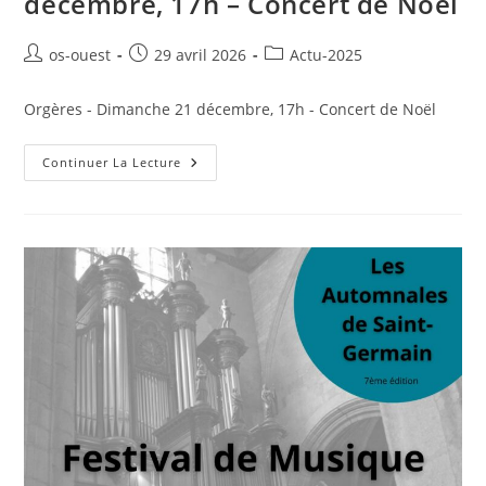
décembre, 17h – Concert de Noël
Auteur/autrice
Publication
Post
os-ouest
29 avril 2026
Actu-2025
de
publiée :
category:
la
Orgères - Dimanche 21 décembre, 17h - Concert de Noël
publication :
Orgères
Continuer La Lecture
–
Dimanche
21
Décembre,
17h
–
Concert
De
Noël