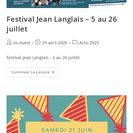
Festival Jean Langlais – 5 au 26
juillet
Auteur/autrice
Publication
Post
os-ouest
29 avril 2026
Actu-2025
de
publiée :
category:
la
Festival Jean Langlais - 5 au 26 juillet
publication :
Festival
Continuer La Lecture
Jean
Langlais
–
5
Au
26
Juillet