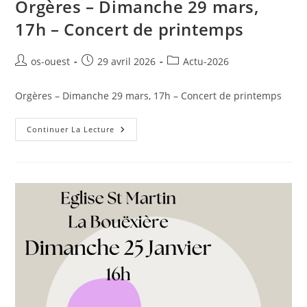
Orgères – Dimanche 29 mars,
17h – Concert de printemps
Auteur/autrice
Publication
Post
os-ouest
29 avril 2026
Actu-2026
de
publiée :
category:
la
Orgères – Dimanche 29 mars, 17h – Concert de printemps
publication :
Orgères
Continuer La Lecture
–
Dimanche
29
Mars,
17h
–
Concert
De
Printemps