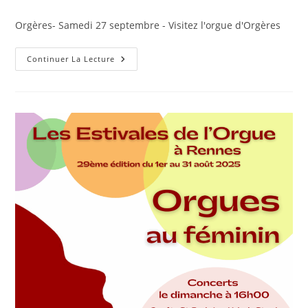
de
publiée :
category:
la
Orgères- Samedi 27 septembre - Visitez l'orgue d'Orgères
publication :
Orgères-
Continuer La Lecture
Samedi
27
Septembre
–
Visitez
L’orgue
D’Orgères