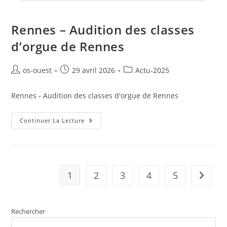
Rennes – Audition des classes
d’orgue de Rennes
Auteur/autrice
Publication
Post
os-ouest
29 avril 2026
Actu-2025
de
publiée :
category:
la
Rennes - Audition des classes d'orgue de Rennes
publication :
Rennes
Continuer La Lecture
–
Audition
Des
Classes
D’orgue
De
Rennes
1
2
3
4
5
Aller à 
Rechercher