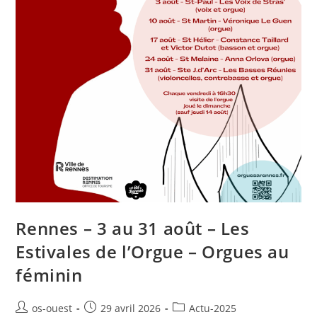
Rennes – 3 au 31 août – Les
Estivales de l’Orgue – Orgues au
féminin
Auteur/autrice
Publication
Post
os-ouest
29 avril 2026
Actu-2025