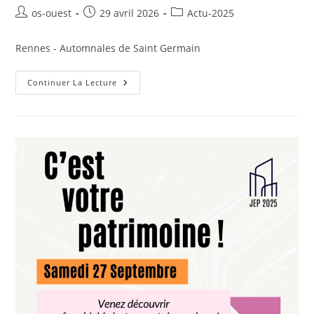
Auteur/autrice
Publication
Post
os-ouest
29 avril 2026
Actu-2025
de
publiée :
category:
la
Rennes - Automnales de Saint Germain
publication :
Rennes
Continuer La Lecture
–
Automnales
De
Saint
Germain